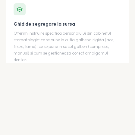
Ghid de segregare la sursa
Oferim instruire specifica personalului din cabinetul
stomatologic: ce se pune in cutia galbena rigida (ace,
freze, lame), ce se pune in sacul galben (comprese,
manusi) si cum se gestioneaza corect amalgamul
dentar.
Conformitate cu reglementarile dentare
Asiguram conformitatea cu Ordinul MS 1226/2012, cu
Regulamentul UE 2017/852 privind amalgamul dentar si
cu normele ADR de transport al deseurilor periculoase.
Documentatie completa pentru orice control DSP.