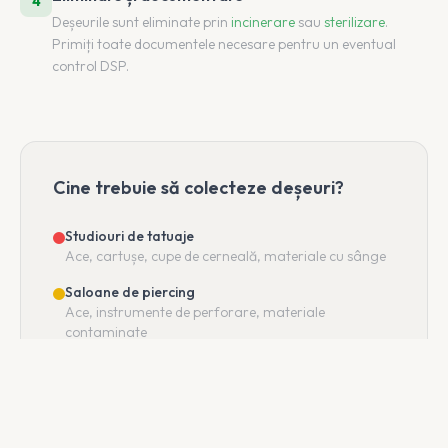
4
Deșeurile sunt eliminate prin
incinerare
sau
sterilizare
.
Primiți toate documentele necesare pentru un eventual
control DSP.
Cine trebuie să colecteze deșeuri?
Studiouri de tatuaje
Ace, cartușe, cupe de cerneală, materiale cu sânge
Saloane de piercing
Ace, instrumente de perforare, materiale
contaminate
Micropigmentare / PMU
Ace de dermograf, cartușe, materiale cu contact
sanguin
Microneedling / Mezoterapie