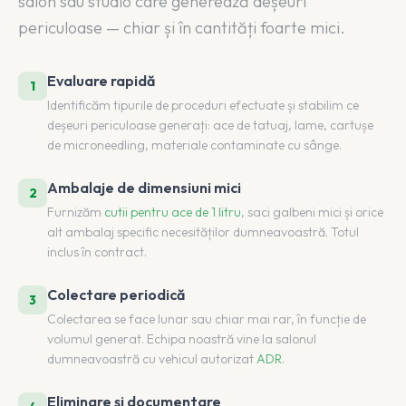
salon sau studio care generează deșeuri
periculoase — chiar și în cantități foarte mici.
Evaluare rapidă
1
Identificăm tipurile de proceduri efectuate și stabilim ce
deșeuri periculoase generați: ace de tatuaj, lame, cartușe
de microneedling, materiale contaminate cu sânge.
Ambalaje de dimensiuni mici
2
Furnizăm
cutii pentru ace de 1 litru
, saci galbeni mici și orice
alt ambalaj specific necesităților dumneavoastră. Totul
inclus în contract.
Colectare periodică
3
Colectarea se face lunar sau chiar mai rar, în funcție de
volumul generat. Echipa noastră vine la salonul
dumneavoastră cu vehicul autorizat
ADR
.
Eliminare și documentare