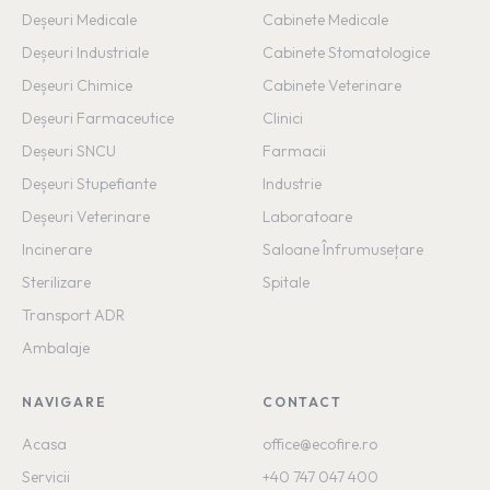
Deșeuri Medicale
Cabinete Medicale
Deșeuri Industriale
Cabinete Stomatologice
Deșeuri Chimice
Cabinete Veterinare
Deșeuri Farmaceutice
Clinici
Deșeuri SNCU
Farmacii
Deșeuri Stupefiante
Industrie
Deșeuri Veterinare
Laboratoare
Incinerare
Saloane Înfrumusețare
Sterilizare
Spitale
Transport ADR
Ambalaje
NAVIGARE
CONTACT
Acasa
office
@ecofire.ro
Servicii
+40 747 047 400