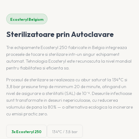
Ecosteryl Belgium
Sterilizatoare prin Autoclavare
Trei echipamente Ecosteryl 250 fabricate in Belgia integreaza
procesele de tocare si sterilizare intr-un singur echipament
automat. Tehnologia Ecosteryl este recunoscuta la nivel mondial
pentru fiabilitatea si eficienta sa.
Procesul de sterilizare se realizeaza cu abur saturat la 134°C si
3,8 bar presiune timp de minimum 20 de minute, atingand un
nivel de asigurare a sterilitatii (SAL) de 10⁻⁶. Deseurile infectioase
sunt transformate in deseuri nepericuloase, cu reducerea
volumului de pana la 80% — o alternativa ecologica la incinerare
cu emisii practic zero.
3x Ecosteryl 250
134°C / 3,8 bar