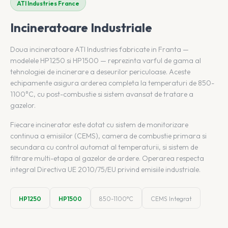
ATI Industries France
Incineratoare Industriale
Doua incineratoare ATI Industries fabricate in Franta —
modelele HP1250 si HP1500 — reprezinta varful de gama al
tehnologiei de incinerare a deseurilor periculoase. Aceste
echipamente asigura arderea completa la temperaturi de 850-
1100°C, cu post-combustie si sistem avansat de tratare a
gazelor.
Fiecare incinerator este dotat cu sistem de monitorizare
continua a emisiilor (CEMS), camera de combustie primara si
secundara cu control automat al temperaturii, si sistem de
filtrare multi-etapa al gazelor de ardere. Operarea respecta
integral Directiva UE 2010/75/EU privind emisiile industriale.
HP1250
HP1500
850-1100°C
CEMS Integrat