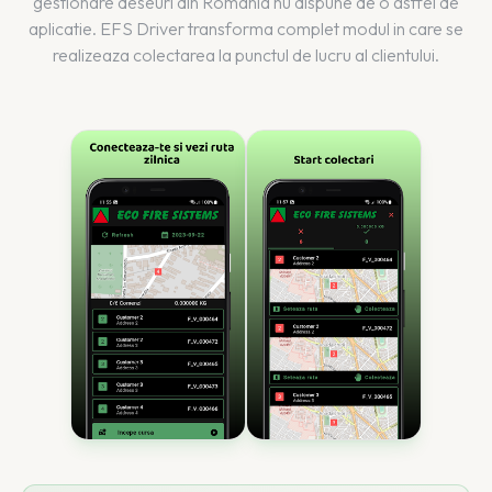
gestionare deseuri din Romania nu dispune de o astfel de
aplicatie. EFS Driver transforma complet modul in care se
realizeaza colectarea la punctul de lucru al clientului.