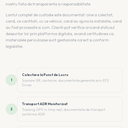
nostru fata de transparenta si responsabilitate.
Lantul complet de custodie este documentat: cine a colectat,
cand, ce cantitati, cu ce vehicul, cand au ajuns la instalatie, cand
au fost procesate si cum. Clientii pot verifica oricand statusul
deseurilor lor prin platforma digitala, avand certitudinea ca
materialele periculoase sunt gestionate corect si conform
legislatiei.
Colectare la Punct de Lucru
1
Scanare QR, cantarire, documentatie generata prin EFS
Driver
Transport ADR Monitorizat
2
Tracking GPS in timp real, documentatie de transport
conforma ADR