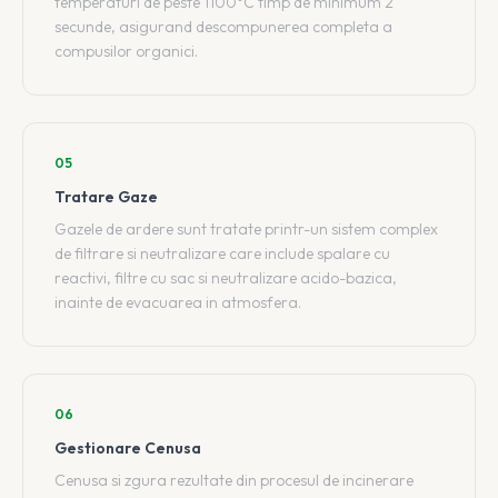
temperaturi de peste 1100°C timp de minimum 2
secunde, asigurand descompunerea completa a
compusilor organici.
05
Tratare Gaze
Gazele de ardere sunt tratate printr-un sistem complex
de filtrare si neutralizare care include spalare cu
reactivi, filtre cu sac si neutralizare acido-bazica,
inainte de evacuarea in atmosfera.
06
Gestionare Cenusa
Cenusa si zgura rezultate din procesul de incinerare