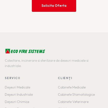
Solicita Oferta
ECO FIRE SISTEMS
Colectare, incinerare si sterilizare de deseuri medicale si
industriale.
SERVICII
CLIENȚI
Deșeuri Medicale
Cabinete Medicale
Deșeuri Industriale
Cabinete Stomatologice
Deșeuri Chimice
Cabinete Veterinare