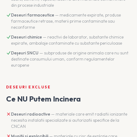
din procese industriale
Deseuri farmaceutice
— medicamente expirate, produse
farmaceutice retrase, materii prime contaminate sau
neconforme
Deseuri chimice
— reactivi de laborator, substante chimice
expirate, ambalaje contaminate cu substante periculoase
Deșeuri SNCU
— subproduse de origine animala care nu sunt
destinate consumului uman, conform regulamentelor
europene
DESEURI EXCLUSE
Ce NU Putem Incinera
Deseuri radioactive
— materiale care emit radiatii ionizante
necesita instalatii specializate si autorizatii specifice de la
CNCAN
Munitii si explozibili
— materiale cu risc de explozie care