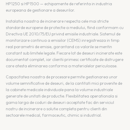
HP1250 si HP1500 — echipamente de referinta in industria
europeana de gestionare a deseurilor.
Instalatia noastra de incinerare respecta cele mai stricte
standarde europene de protectie a mediului, fiind conformam cu
Directiva UE 2010/75/EU privind emisiile industriale. Sistemul de
monitorizare continua a emisiilor (CEMS) inregistreaza in timp
real parametrii de emisie, garantand ca valorile se mentin
constant sub limitele legale. Fiecare lot de deseuri incinerate este
documentat complet, iar clientii primesc certificate de distrugere
care atesta eliminarea conforma a materialelor periculoase.
Capacitatea noastra de procesare permite gestionarea unor
volume semnificative de deseuri, de la cantitati mici provenite de
la cabinete medicale individuale pana la volume industriale
generate de unitati de productie. Flexibilitatea operationala si
gama larga de coduri de deseuri acceptate fac din serviciul
nostru de incinerare o solutie completa pentru clienti din
sectoarele medical, farmaceutic, chimic si industrial.