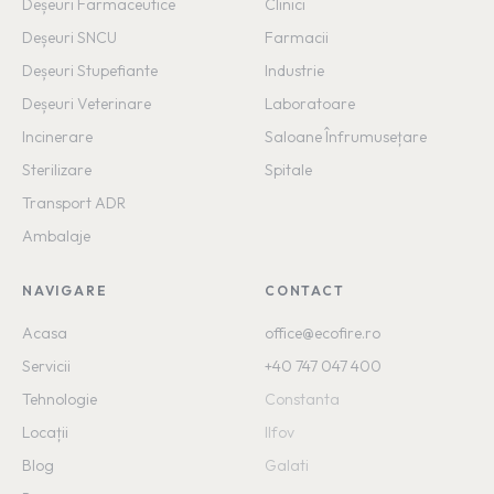
Deșeuri Farmaceutice
Clinici
Deșeuri SNCU
Farmacii
Deșeuri Stupefiante
Industrie
Deșeuri Veterinare
Laboratoare
Incinerare
Saloane Înfrumusețare
Sterilizare
Spitale
Transport ADR
Ambalaje
NAVIGARE
CONTACT
Acasa
office
@ecofire.ro
Servicii
+40 747 047 400
Tehnologie
Constanta
Locații
Ilfov
Blog
Galati