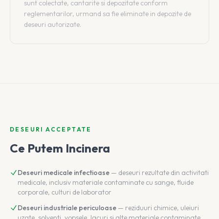
sunt colectate, cantarite si depozitate conform
reglementarilor, urmand sa fie eliminate in depozite de
deseuri autorizate.
DESEURI ACCEPTATE
Ce Putem Incinera
Deseuri medicale infectioase
— deseuri rezultate din activitati
medicale, inclusiv materiale contaminate cu sange, fluide
corporale, culturi de laborator
Deseuri industriale periculoase
— reziduuri chimice, uleiuri
uzate, solventi, vopsele, lacuri si alte materiale contaminate