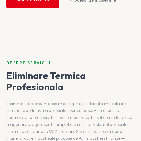
Procesul de Incinerare
DESPRE SERVICIU
Eliminare Termica
Profesionala
Incinerarea reprezinta cea mai sigura si eficienta metoda de
eliminare definitiva a deseurilor periculoase. Prin arderea
controlata la temperaturi extrem de ridicate, substantele toxice
si agentii patogeni sunt complet distrusi, iar volumul deseurilor
este redus cu pana la 95%. Eco Fire Sistems opereaza doua
incineratoare industriale produse de ATI Industries France —