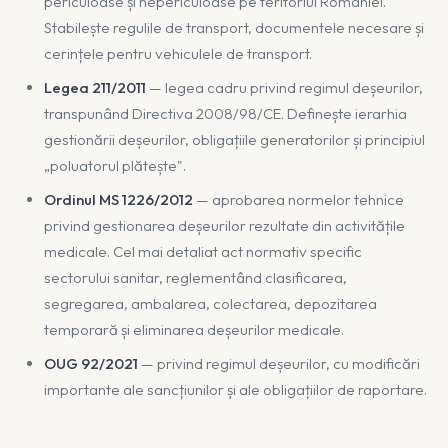
periculoase și nepericuloase pe teritoriul României.
Stabilește regulile de transport, documentele necesare și
cerințele pentru vehiculele de transport.
Legea 211/2011
— legea cadru privind regimul deșeurilor,
transpunând Directiva 2008/98/CE. Definește ierarhia
gestionării deșeurilor, obligațiile generatorilor și principiul
„poluatorul plătește".
Ordinul MS 1226/2012
— aprobarea normelor tehnice
privind gestionarea deșeurilor rezultate din activitățile
medicale. Cel mai detaliat act normativ specific
sectorului sanitar, reglementând clasificarea,
segregarea, ambalarea, colectarea, depozitarea
temporară și eliminarea deșeurilor medicale.
OUG 92/2021
— privind regimul deșeurilor, cu modificări
importante ale sancțiunilor și ale obligațiilor de raportare.