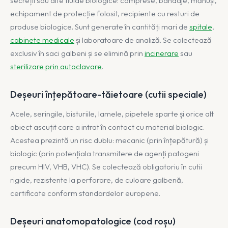
secreții sau alte fluide biologice: comprese, bandaje, mănuși,
echipament de protecție folosit, recipiente cu resturi de
produse biologice. Sunt generate în cantități mari de
spitale
,
cabinete medicale
și laboratoare de analiză. Se colectează
exclusiv în saci galbeni și se elimină prin
incinerare
sau
sterilizare prin autoclavare
.
Deșeuri înțepătoare-tăietoare (cutii speciale)
Acele, seringile, bisturiile, lamele, pipetele sparte și orice alt
obiect ascuțit care a intrat în contact cu material biologic.
Acestea prezintă un risc dublu: mecanic (prin înțepătură) și
biologic (prin potențiala transmitere de agenți patogeni
precum HIV, VHB, VHC). Se colectează obligatoriu în cutii
rigide, rezistente la perforare, de culoare galbenă,
certificate conform standardelor europene.
Deșeuri anatomopatologice (cod roșu)