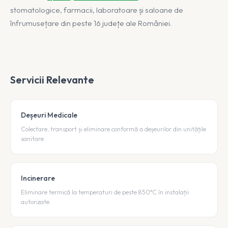
stomatologice, farmacii, laboratoare și saloane de
înfrumusețare din peste 16 județe ale României.
Servicii Relevante
Deșeuri Medicale
Colectare, transport și eliminare conformă a deșeurilor din unitățile
sanitare.
Incinerare
Eliminare termică la temperaturi de peste 850°C în instalații
autorizate.