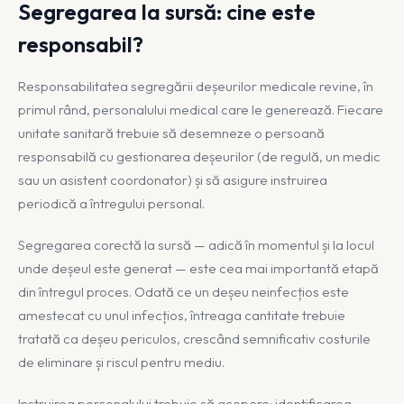
Segregarea la sursă: cine este
responsabil?
Responsabilitatea segregării deșeurilor medicale revine, în
primul rând, personalului medical care le generează. Fiecare
unitate sanitară trebuie să desemneze o persoană
responsabilă cu gestionarea deșeurilor (de regulă, un medic
sau un asistent coordonator) și să asigure instruirea
periodică a întregului personal.
Segregarea corectă la sursă — adică în momentul și la locul
unde deșeul este generat — este cea mai importantă etapă
din întregul proces. Odată ce un deșeu neinfecțios este
amestecat cu unul infecțios, întreaga cantitate trebuie
tratată ca deșeu periculos, crescând semnificativ costurile
de eliminare și riscul pentru mediu.
Instruirea personalului trebuie să acopere: identificarea