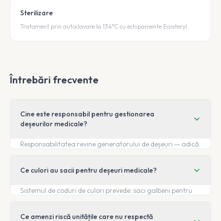
Sterilizare
Tratament prin autoclavare la 134°C cu echipamente Ecosteryl.
Întrebări frecvente
Cine este responsabil pentru gestionarea
deșeurilor medicale?
Responsabilitatea revine generatorului de deșeuri — adică
unității sanitare (spital, cabinet, laborator). Fiecare
unitate trebuie să desemneze o persoană responsabilă cu
Ce culori au sacii pentru deșeuri medicale?
gestionarea deșeurilor, să asigure instruirea personalului
și să încheie un contract cu un operator autorizat pentru
Sistemul de coduri de culori prevede: saci galbeni pentru
colectare și eliminare.
deșeuri infecțioase, saci roșii pentru deșeuri
anatomopatologice, saci negri pentru deșeuri
Ce amenzi riscă unitățile care nu respectă