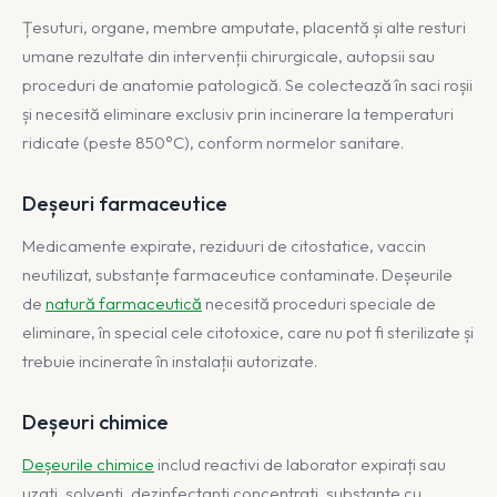
Țesuturi, organe, membre amputate, placentă și alte resturi
umane rezultate din intervenții chirurgicale, autopsii sau
proceduri de anatomie patologică. Se colectează în saci roșii
și necesită eliminare exclusiv prin incinerare la temperaturi
ridicate (peste 850°C), conform normelor sanitare.
Deșeuri farmaceutice
Medicamente expirate, reziduuri de citostatice, vaccin
neutilizat, substanțe farmaceutice contaminate. Deșeurile
de
natură farmaceutică
necesită proceduri speciale de
eliminare, în special cele citotoxice, care nu pot fi sterilizate și
trebuie incinerate în instalații autorizate.
Deșeuri chimice
Deșeurile chimice
includ reactivi de laborator expirați sau
uzați, solvenți, dezinfectanți concentrați, substanțe cu