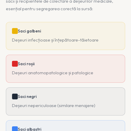
sacii și recipientele de colectare a deșeurilor medicale,
esențial pentru segregarea corectă la sursă:
Saci galbeni
Deșeuri infecțioase și înțepătoare-tăietoare
Saci roșii
Deșeuri anatomopatologice și patologice
Saci negri
Deșeuri nepericuloase (similare menajere)
Saci albaștri