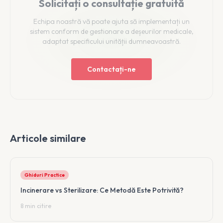
Solicitați o consultație gratuită
tratament, se emite certificatul de eliminare care
confirmă conformitatea procesului.
Echipa noastră vă poate ajuta să implementați un
sistem conform de gestionare a deșeurilor medicale,
adaptat specificului unității dumneavoastră.
Contactați-ne
Articole similare
Ghiduri Practice
Incinerare vs Sterilizare: Ce Metodă Este Potrivită?
8 min citire