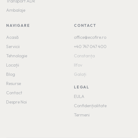
Transport ADR
Ambalaje
NAVIGARE
CONTACT
Acasă
office
@ecofire.ro
Servicii
+40 747 047 400
Tehnologie
Constanța
Locații
Ilfov
Blog
Galați
Resurse
LEGAL
Contact
EULA
Despre Noi
Confidențialitate
Termeni