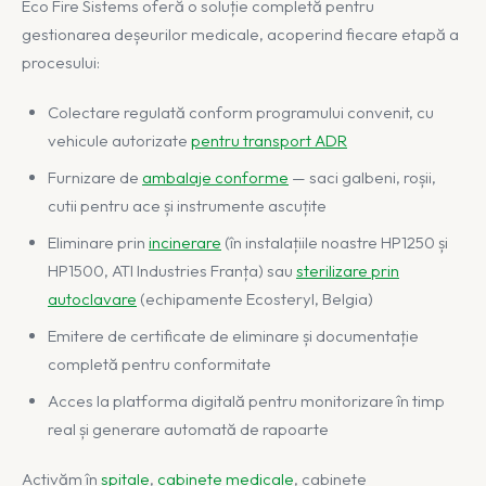
Eco Fire Sistems oferă o soluție completă pentru
gestionarea deșeurilor medicale, acoperind fiecare etapă a
procesului:
Colectare regulată conform programului convenit, cu
vehicule autorizate
pentru transport ADR
Furnizare de
ambalaje conforme
— saci galbeni, roșii,
cutii pentru ace și instrumente ascuțite
Eliminare prin
incinerare
(în instalațiile noastre HP1250 și
HP1500, ATI Industries Franța) sau
sterilizare prin
autoclavare
(echipamente Ecosteryl, Belgia)
Emitere de certificate de eliminare și documentație
completă pentru conformitate
Acces la platforma digitală pentru monitorizare în timp
real și generare automată de rapoarte
Activăm în
spitale
,
cabinete medicale
, cabinete